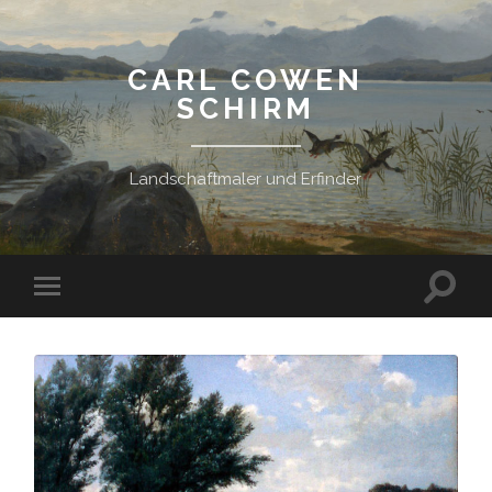
CARL COWEN
SCHIRM
Landschaftmaler und Erfinder
Suchfe
Mobile-
ein-/a
Menü
ein-/ausblenden