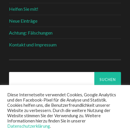
Helfen Sie mit!
Neue Einträge
Achtung: Fälschungen
Kontakt und Impressum
Suchen
nach:
Diese Internetseite verwendet Cookies, Google Analytics
und den Facebook-Pixel für die Analyse und Statistik.
Cookies helfen uns, die Benutzerfreundlichkeit unserer
Website zu verbessern. Durch die weitere Nutzung der
© 2026
CARL COWEN SCHIRM
—
HOCH ↑
Website stimmen Sie der Verwendung zu. Weitere
Informationen hierzu finden Sie in unserer
Datenschutzerklärung
.