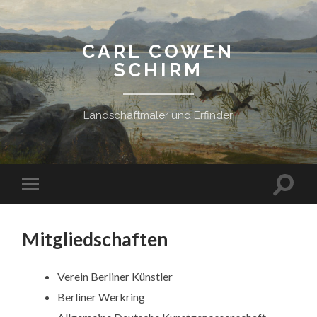
CARL COWEN
SCHIRM
Landschaftmaler und Erfinder
Suchfe
Mobile-
ein-/a
Menü
ein-/ausblenden
Mitgliedschaften
Verein Berliner Künstler
Berliner Werkring