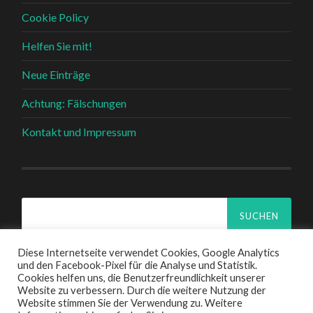
Cookie Policy
Helfen Sie mit!
Neue Einträge
Achtung: Fälschungen
Kontakt und Impressum
Suchen
nach:
Diese Internetseite verwendet Cookies, Google Analytics
und den Facebook-Pixel für die Analyse und Statistik.
Cookies helfen uns, die Benutzerfreundlichkeit unserer
Website zu verbessern. Durch die weitere Nutzung der
© 2026
CARL COWEN SCHIRM
—
HOCH ↑
Website stimmen Sie der Verwendung zu. Weitere