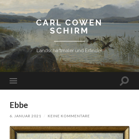
CARL COWEN
SCHIRM
Landschaftmaler und Erfinder
Suchfe
Mobile-
ein-/a
Menü
ein-/ausblenden
Ebbe
6. JANUAR 2021
/
KEINE KOMMENTARE