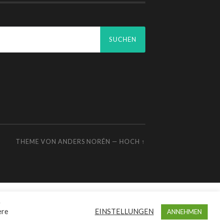
chen
ch:
THEME VON
ANDERS NORÉN
—
HOCH ↑
e
ere
EINSTELLUNGEN
ANNEHMEN