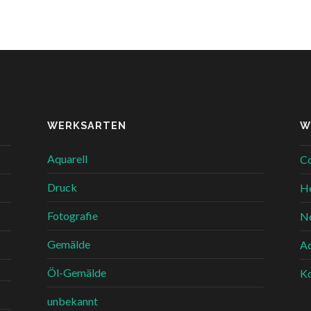
WERKSARTEN
W
Aquarell
Co
Druck
He
Fotografie
Ne
Gemälde
Ac
Öl-Gemälde
Ko
unbekannt