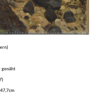
ern)
z genäht
7)
 47,7cm