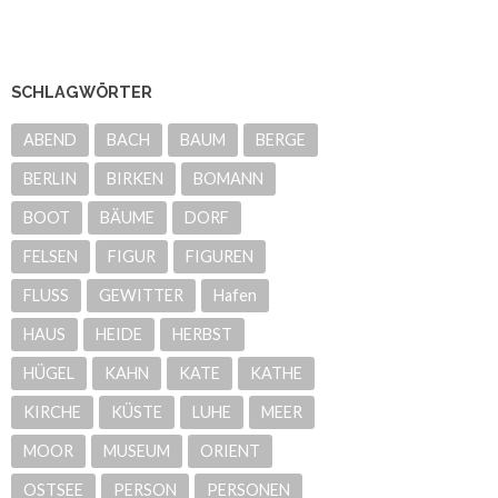
SCHLAGWÖRTER
ABEND
BACH
BAUM
BERGE
BERLIN
BIRKEN
BOMANN
BOOT
BÄUME
DORF
FELSEN
FIGUR
FIGUREN
FLUSS
GEWITTER
Hafen
HAUS
HEIDE
HERBST
HÜGEL
KAHN
KATE
KATHE
KIRCHE
KÜSTE
LUHE
MEER
MOOR
MUSEUM
ORIENT
OSTSEE
PERSON
PERSONEN