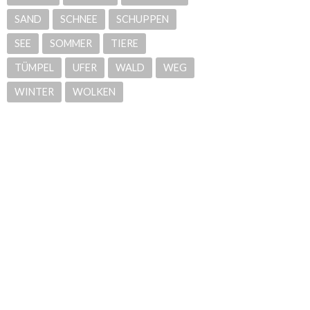
SAND
SCHNEE
SCHUPPEN
SEE
SOMMER
TIERE
TÜMPEL
UFER
WALD
WEG
WINTER
WOLKEN